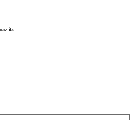
ым 🌬️