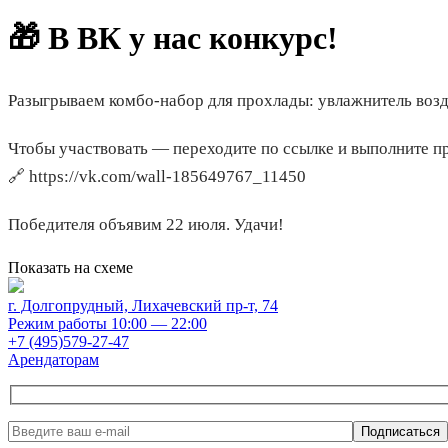
🎁 В ВК у нас конкурс!
Разыгрываем комбо-набор для прохлады: увлажнитель возду
Чтобы участвовать — переходите по ссылке и выполните п
🔗 https://vk.com/wall-185649767_11450
Победителя объявим 22 июля. Удачи!
Показать на схеме
г. Долгопрудный, Лихачевский пр-т, 74
Режим работы 10:00 — 22:00
+7 (495)579-27-47
Арендаторам